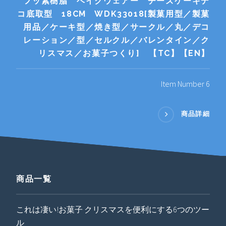
フッ素樹脂 ベイクウェアー チーズケーキデ
コ底取型 18CM WDK33018[製菓用型／製菓
用品／ケーキ型／焼き型／サークル／丸／デコ
レーション／型／セルクル／バレンタイン／ク
リスマス／お菓子つくり] 【TC】【EN】
Item Number 6
商品詳細
商品一覧
これは凄い!お菓子 クリスマスを便利にする6つのツー
ル