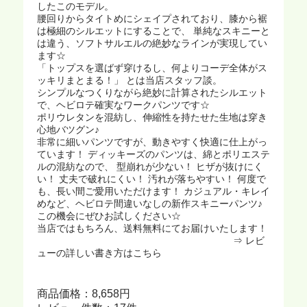
したこのモデル。
腰回りからタイトめにシェイプされており、膝から裾
は極細のシルエットにすることで、 単純なスキニーと
は違う、ソフトサルエルの絶妙なラインが実現してい
ます☆
「トップスを選ばず穿けるし、何よりコーデ全体がス
ッキリまとまる！」 とは当店スタッフ談。
シンプルなつくりながら絶妙に計算されたシルエット
で、ヘビロテ確実なワークパンツです☆
ポリウレタンを混紡し、伸縮性を持たせた生地は穿き
心地バツグン♪
非常に細いパンツですが、動きやすく快適に仕上がっ
ています！ ディッキーズのパンツは、綿とポリエステ
ルの混紡なので、 型崩れが少ない！ ヒザが抜けにく
い！ 丈夫で破れにくい！ 汚れが落ちやすい！ 何度で
も、長い間ご愛用いただけます！ カジュアル・キレイ
めなど、ヘビロテ間違いなしの新作スキニーパンツ♪
この機会にぜひお試しください☆
当店ではもちろん、送料無料にてお届けいたします！
⇒ レビ
ューの詳しい書き方はこちら
商品価格：8,658円