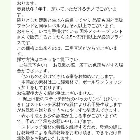
おります。
春夏秋冬 1年中、穿いていただけるチノでございま
す。
確りとした縫製と生地を厳選しており 品質も国外高級
ブランドと同様レベル又はそれ以上でございます。
おそらく、いつも手掛けている 国外メジャーブランド
さんで販売するとしたら 2.5〜3万円以上が必須プライ
スです。
この価格に出来るのは、工房直送だからでございま
す。
採寸方法はコチラをご覧下さい。
↓ご注意下さい↓ ・お洗濯の際、若干の色落ちがする場
合がございます。
他のものと分けてされる事をお勧めいたします。
・本商品の素材は主に綿素材で、ボールワンウォッシ
ュ加工をしております。
お洗濯後大きく縮む事はございません。
・ 裾上げ後のステッチ部分のパッカリング（ぴりつ
き）はストレッチ素材の特質により若干発生致します
がお洗濯を繰り返すうちに少しずつ馴染んできます。
・表示寸法と多少の誤差が生じる事がございますの
で、予めご了承をお願い申し上げます。
・ストレッチ素材の特性を維持するため、乾燥の際に
は乾燥機による高温乾燥をお避け頂き、できるだけ自
然乾燥をお勧めいたします。