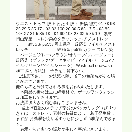
ウエスト ヒップ 股上 わたり 股下 裾幅 総丈 01 78 96
26 29.5 85 17 - 02 82 100 26 30.5 85 17.5 - 03 86
104 27 31.5 85 18 - 04 90 108 28 32.5 85 19 - 素材
岡山県産 スレン染めクラッシック-チノストレッ
チ 綿95％ pu5% 岡山県産 反応染ツイルチノスト
レッチ 綿95％ pu5% カラー スレン染
（ベージュ/グレー/ブラウン/オリーブ/ブルーグレー）
反応染（ブラック/ダークネイビー/ツイルベージュ/ツ
イルグリーン/ツイルシャーク） Wash boll onewash
加工 採寸方法はコチラをご覧下さい。
↓ご注意下さい↓・お洗濯の際、若干の色落ちがする場
合がございます。
他のものと分けてされる事をお勧めいたします。
・本商品の素材は主に綿素材で、ボールワンウォッシ
ュ加工をしております。
お洗濯後大きく縮む事はございません。
・ 裾上げ直後のステッチ部分のパッカリング（ぴりつ
き）は、ストレッチ素材の特質により 若干発生致し
ますが お洗濯を繰り返すうちに少しずつ馴染んできま
す。
・表示寸法と多少の誤差が生じる事がございます。