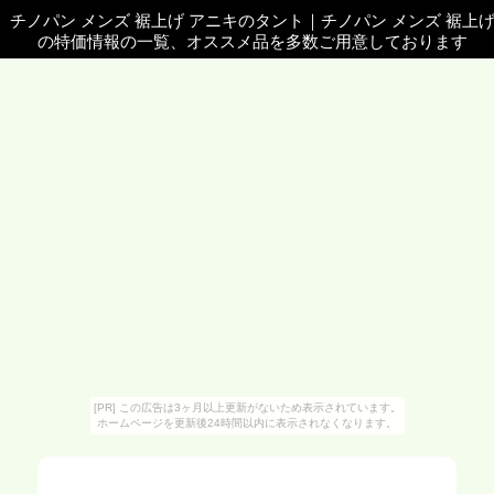
チノパン メンズ 裾上げ アニキのタント
｜
チノパン メンズ 裾上
の特価情報の一覧、オススメ品を多数ご用意しております
[PR] この広告は3ヶ月以上更新がないため表示されています。
ホームページを更新後24時間以内に表示されなくなります。