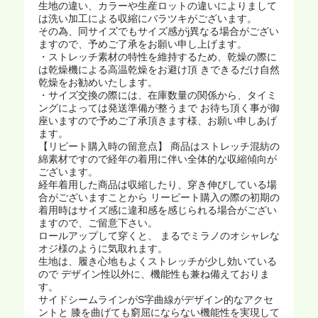
生地の違い、カラーや生産ロットの違いによりまして
は洗い加工による収縮にバラツキがございます。
その為、同サイズでもサイズ感がj異なる場合がござい
ますので、予めご了承をお願い申し上げます。
・ストレッチ素材の特性を維持するため、乾燥の際に
は乾燥機による高温乾燥をお避け頂 きできるだけ自然
乾燥をお勧めいたします。
・サイズ交換の際には、在庫数量の関係から、タイミ
ングによっては発送準備が整うまで お待ち頂く事が御
座いますので予めご了承頂きます様、お願い申しあげ
ます。
【リピート購入時の留意点】 商品はストレッチ混紡の
綿素材ですので経年の着用に伴い全体的な収縮傾向が
ございます。
経年着用した商品は収縮したり、穿き伸びしている場
合がございますことから リーピート購入の際の初期の
着用時はサイズ感に違和感を感じられる場合がござい
ますので、ご留意下さい。
ロールアップして穿くと、 まるでミラノのオシャレな
オジ様のように気取れます。
生地は、履き心地もよくストレッチが少し効いている
ので デザイン性以外に、機能性も兼ね備えておりま
す。
サイドシームラインがS字曲線がデザイン的なアクセ
ントと 膝を曲げても窮屈にならない機能性を実現して