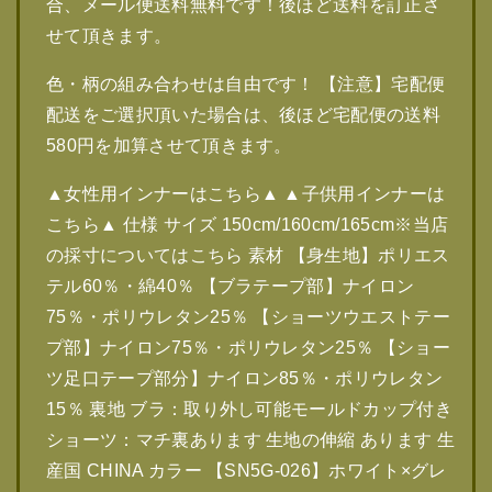
合、メール便送料無料です！後ほど送料を訂正さ
せて頂きます。
色・柄の組み合わせは自由です！ 【注意】宅配便
配送をご選択頂いた場合は、後ほど宅配便の送料
580円を加算させて頂きます。
▲女性用インナーはこちら▲ ▲子供用インナーは
こちら▲ 仕様 サイズ 150cm/160cm/165cm※当店
の採寸についてはこちら 素材 【身生地】ポリエス
テル60％・綿40％ 【ブラテープ部】ナイロン
75％・ポリウレタン25％ 【ショーツウエストテー
プ部】ナイロン75％・ポリウレタン25％ 【ショー
ツ足口テープ部分】ナイロン85％・ポリウレタン
15％ 裏地 ブラ：取り外し可能モールドカップ付き
ショーツ：マチ裏あります 生地の伸縮 あります 生
産国 CHINA カラー 【SN5G-026】ホワイト×グレ