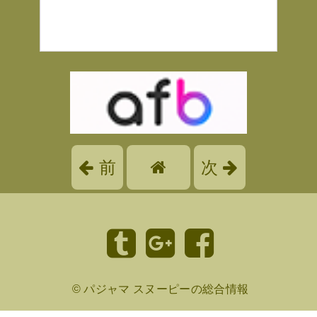
前
次
©
パジャマ スヌーピーの総合情報